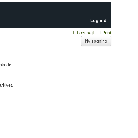
Log ind
Læs højt
Print
Ny søgning
gskode,
arkivet.