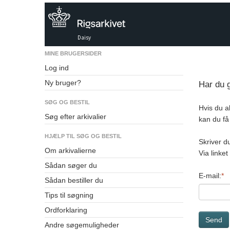
Daisy
MINE BRUGERSIDER
Log ind
Ny bruger?
Har du 
SØG OG BESTIL
Hvis du a
Søg efter arkivalier
kan du få
HJÆLP TIL SØG OG BESTIL
Skriver d
Om arkivalierne
Via linke
Sådan søger du
E-mail:
Sådan bestiller du
Tips til søgning
Ordforklaring
Send
Andre søgemuligheder