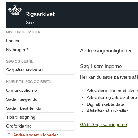
Daisy
MINE BRUGERSIDER
Log ind
Ny bruger?
Andre søgemuligheder
SØG OG BESTIL
Søg i samlingerne
Søg efter arkivalier
Her kan du søge på tværs af 
HJÆLP TIL SØG OG BESTIL
Om arkivalierne
Arkivalieronline med skan
Arkivalier og arkivskabere
Sådan søger du
Digitalt skabte data
Sådan bestiller du
Afskrifter af arkivalier
Tips til søgning
Gå til Søg i samlingerne
Ordforklaring
Andre søgemuligheder