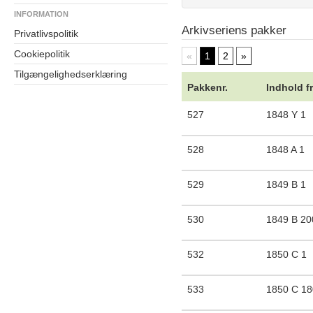
INFORMATION
Arkivseriens pakker
Privatlivspolitik
Cookiepolitik
«
1
2
»
Tilgængelighedserklæring
Pakkenr.
Indhold f
527
1848 Y 1
528
1848 A 1
529
1849 B 1
530
1849 B 20
532
1850 C 1
533
1850 C 1