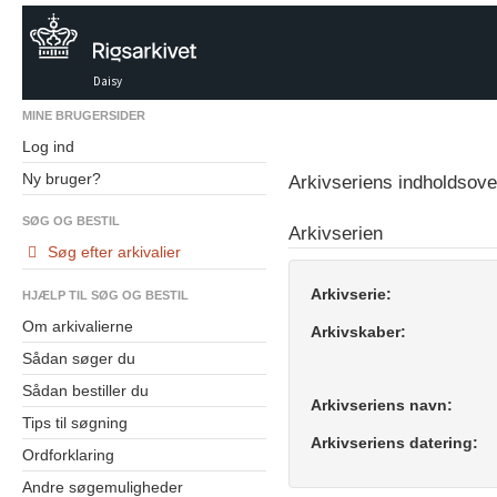
Daisy
MINE BRUGERSIDER
Log ind
Ny bruger?
Arkivseriens indholdsove
SØG OG BESTIL
Arkivserien
Søg efter arkivalier
Arkivserie:
HJÆLP TIL SØG OG BESTIL
Om arkivalierne
Arkivskaber:
Sådan søger du
Sådan bestiller du
Arkivseriens navn:
Tips til søgning
Arkivseriens datering:
Ordforklaring
Andre søgemuligheder