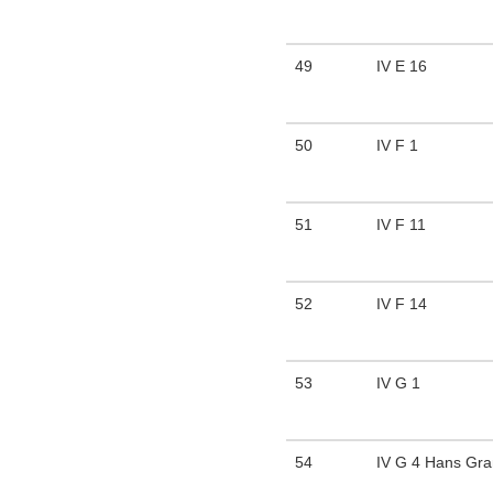
49
IV E 16
50
IV F 1
51
IV F 11
52
IV F 14
53
IV G 1
54
IV G 4 Hans Gram