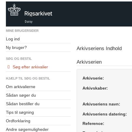
Daisy
MINE BRUGERSIDER
Log ind
Ny bruger?
Arkivseriens Indhold
SØG OG BESTIL
Arkivserien
Søg efter arkivalier
Arkivserie:
HJÆLP TIL SØG OG BESTIL
Om arkivalierne
Arkivskaber:
Sådan søger du
Sådan bestiller du
Arkivseriens navn:
Tips til søgning
Arkivseriens datering:
Ordforklaring
Reference:
Andre søgemuligheder