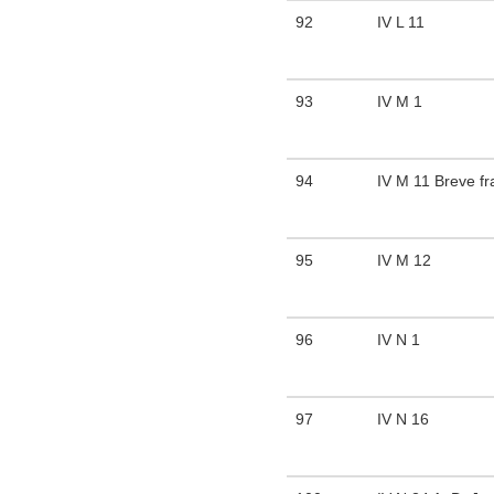
92
IV L 11
93
IV M 1
94
IV M 11 Breve fra
95
IV M 12
96
IV N 1
97
IV N 16