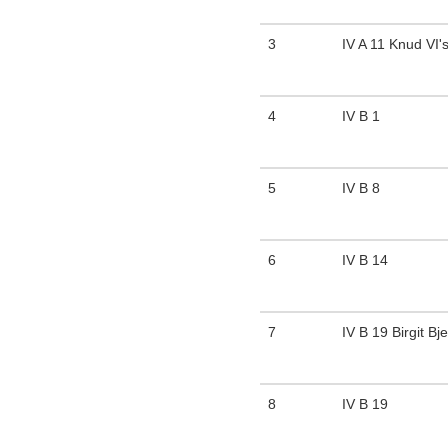
3
IV A 11 Knud VI's
4
IV B 1
5
IV B 8
6
IV B 14
7
IV B 19 Birgit Bj
8
IV B 19