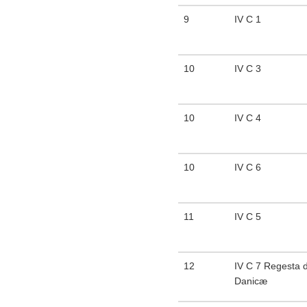
9
IV C 1
10
IV C 3
10
IV C 4
10
IV C 6
11
IV C 5
12
IV C 7 Regesta d
Danicæ