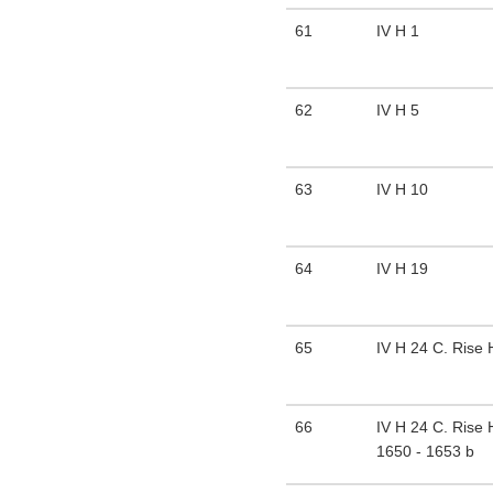
61
IV H 1
62
IV H 5
63
IV H 10
64
IV H 19
65
IV H 24 C. Rise 
66
IV H 24 C. Rise
1650 - 1653 b