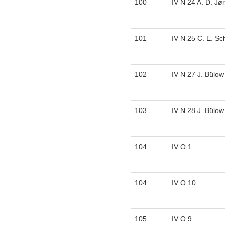
100
IV N 24 A. D. J
101
IV N 25 C. E. Sc
102
IV N 27 J. Bülow
103
IV N 28 J. Bülow
104
IV O 1
104
IV O 10
105
IV O 9