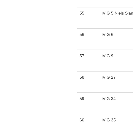
55
IV G 5 Niels Slan
56
IV G 6
57
IV G 9
58
IV G 27
59
IV G 34
60
IV G 35