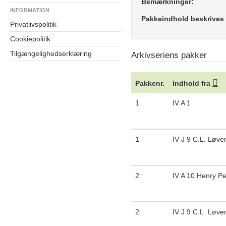
Bemærkninger:
INFORMATION
Pakkeindhold beskrives
Privatlivspolitik
Cookiepolitik
Tilgængelighedserklæring
Arkivseriens pakker
Pakkenr.
Indhold fra
1
IV A 1
1
IV J 9 C.L. Løve
2
IV A 10 Henry P
2
IV J 9 C.L. Løve