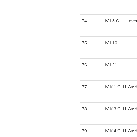
74
IV I 8 C. L. Løve
75
IV I 10
76
IV I 21
77
IV K 1 C. H. Amt
78
IV K 3 C. H. Amt
79
IV K 4 C. H. Amt