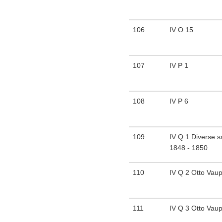
106
IV O 15
107
IV P 1
108
IV P 6
109
IV Q 1 Diverse s
1848 - 1850
110
IV Q 2 Otto Vaup
111
IV Q 3 Otto Vaup