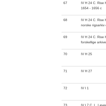
67
IV H 24 C. Rise
1654 - 1656 c
68
IV H 24 C. Rise 
norske rigsarkiv 
69
IV H 24 C. Rise 
forskellige arkive
70
IV H 25
71
IV H 27
72
IV I 1
73
IV I 7 C. L. Løve