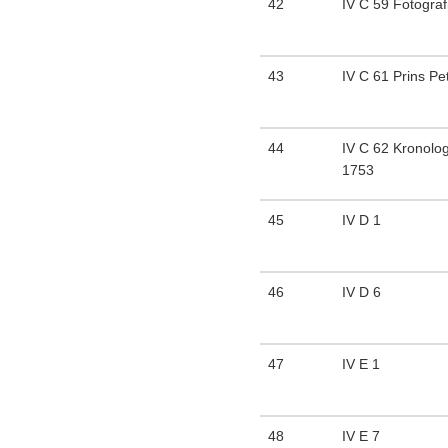
42
IV C 59 Fotograf
43
IV C 61 Prins Pe
44
IV C 62 Kronolog
1753
45
IV D 1
46
IV D 6
47
IV E 1
48
IV E 7