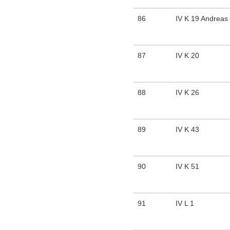
86
IV K 19 Andreas
87
IV K 20
88
IV K 26
89
IV K 43
90
IV K 51
91
IV L 1