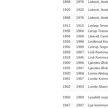
1868
1976
Lebeck, And
1920
1920
Lebeck, And
1868
1976
Lebeck, And
1912
1915
Ledøje-Smør
1935
1964
Lerup-Tranu
1968
1968
Liberalt Cen
1926
1968
Lindknud Ko
1950
1968
Lintrup Sog
1850
1867
Linå Kommun
1918
1945
Linå Kommun
1900
1906
Ljørslev-Ørd
1935
1947
Ljørslev-Ørd
1920
1968
Lovns-Alstr
1962
1967
Lunde Kommu
1902
1903
Lunde-Skam 
1960
1969
Lysabild so
1947
1947
Lyø kommune