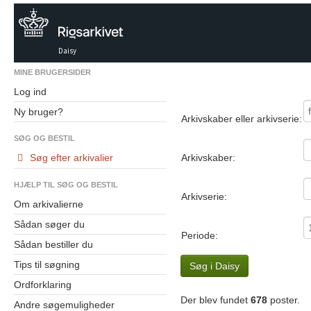
Daisy
MINE BRUGERSIDER
Log ind
Ny bruger?
Arkivskaber eller arkivserie:
SØG OG BESTIL
Søg efter arkivalier
Arkivskaber:
HJÆLP TIL SØG OG BESTIL
Arkivserie:
Om arkivalierne
Sådan søger du
Periode:
Sådan bestiller du
Tips til søgning
Søg i Daisy
Ordforklaring
Der blev fundet
678
poster.
Andre søgemuligheder