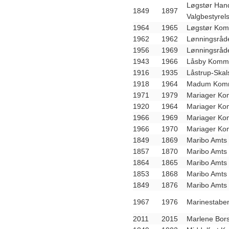
Løgstør Hand
1849
1897
Valgbestyrel
1964
1965
Løgstør Kom
1962
1962
Lønningsråd
1956
1969
Lønningsråd
1943
1966
Låsby Kommu
1916
1935
Låstrup-Ska
1918
1964
Madum Kommu
1971
1979
Mariager Ko
1920
1964
Mariager Ko
1966
1969
Mariager Ko
1966
1970
Mariager Ko
1849
1869
Maribo Amts 
1857
1870
Maribo Amts 
1864
1865
Maribo Amts 
1853
1868
Maribo Amts 
1849
1876
Maribo Amts 
1967
1976
Marinestabe
2011
2015
Marlene Bor