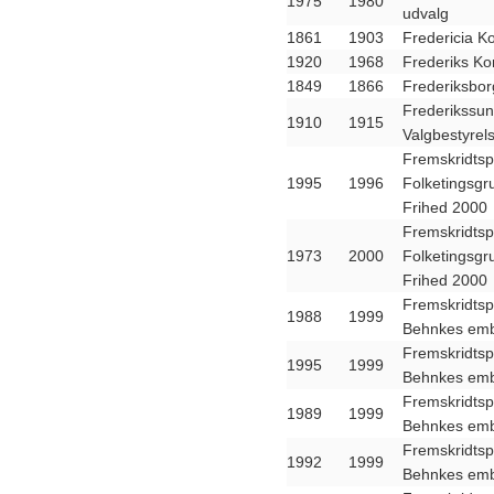
1975
1980
udvalg
1861
1903
Fredericia K
1920
1968
Frederiks K
1849
1866
Frederiksbor
Frederikssu
1910
1915
Valgbestyrel
Fremskridtsp
1995
1996
Folketingsgr
Frihed 2000
Fremskridtsp
1973
2000
Folketingsgr
Frihed 2000
Fremskridtsp
1988
1999
Behnkes emb
Fremskridtsp
1995
1999
Behnkes emb
Fremskridtsp
1989
1999
Behnkes emb
Fremskridtsp
1992
1999
Behnkes emb