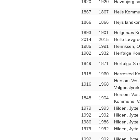
1920
1920
Havnbjerg s
1867
1867
Hejls Kommu
1866
1866
Hejls landko
1893
1901
Helgenæs Ko
2014
2015
Helle Løvgre
1985
1991
Henriksen, O
1902
1932
Herfølge K
1849
1871
Herfølge-S
1918
1960
Herrested K
Hersom-Vest
1916
1968
Valgbestyrel
Hersom-Veste
1848
1904
Kommune, Va
1979
1993
Hilden, Jytte
1992
1992
Hilden, Jytte
1986
1986
Hilden, Jytte
1979
1992
Hilden, Jytte
1992
1992
Hilden, Jytte