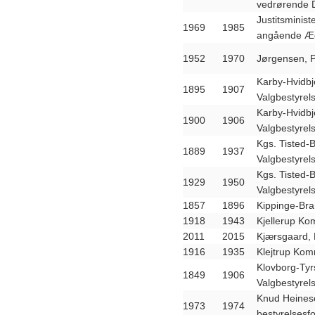
vedrørende
Justitsminist
1969
1985
angående Æg
1952
1970
Jørgensen, P
Karby-Hvidb
1895
1907
Valgbestyrel
Karby-Hvidb
1900
1906
Valgbestyrel
Kgs. Tisted
1889
1937
Valgbestyrel
Kgs. Tisted
1929
1950
Valgbestyrel
1857
1896
Kippinge-Br
1918
1943
Kjellerup Ko
2011
2015
Kjærsgaard, 
1916
1935
Klejtrup Kom
Klovborg-Ty
1849
1906
Valgbestyrel
Knud Heinese
1973
1974
bestyrelsesf