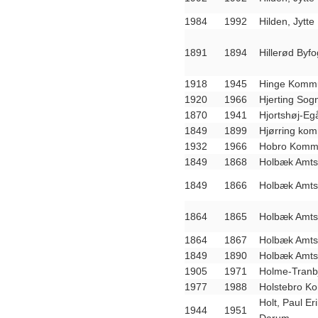
1984
1992
Hilden, Jytte
1891
1894
Hillerød Byf
1918
1945
Hinge Kommu
1920
1966
Hjerting So
1870
1941
Hjortshøj-E
1849
1899
Hjørring kom
1932
1966
Hobro Kommu
1849
1868
Holbæk Amts
1849
1866
Holbæk Amts
1864
1865
Holbæk Amts
1864
1867
Holbæk Amts
1849
1890
Holbæk Amts 
1905
1971
Holme-Tranb
1977
1988
Holstebro K
Holt, Paul Er
1944
1951