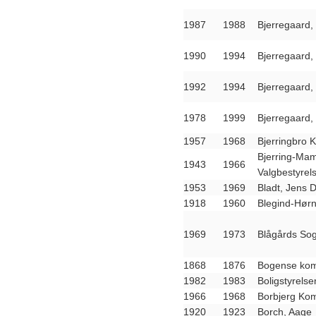
1987
1988
Bjerregaard, 
1990
1994
Bjerregaard, 
1992
1994
Bjerregaard, 
1978
1999
Bjerregaard, 
1957
1968
Bjerringbro 
Bjerring-M
1943
1966
Valgbestyrel
1953
1969
Bladt, Jens 
1918
1960
Blegind-Hør
1969
1973
Blågårds So
1868
1876
Bogense kom
1982
1983
Boligstyrelse
1966
1968
Borbjerg Ko
1920
1923
Borch, Aage