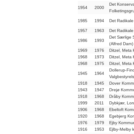
Det Konserva
1954
2000
Folketingsg
1985
1994
Det Radikale
1957
1963
Det Radikale
Det Særlige S
1986
1993
(Alfred Dam)
1969
1976
Ditzel, Meta
1968
1973
Ditzel, Meta
1968
1975
Ditzel, Meta
Dollerup-Fi
1945
1964
Valgbestyrel
1918
1945
Dover Kommu
1943
1947
Drejø Kommu
1918
1968
Dråby Kommu
1999
2011
Dybkjær, Lo
1906
1968
Ebeltoft Kom
1920
1968
Egebjerg Ko
1976
1979
Ejby Kommun
1916
1953
Ejlby-Melby 