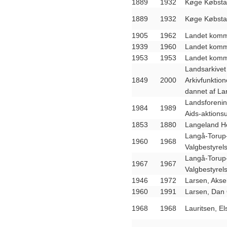
1889
1932
Køge Købsta
1889
1932
Køge Købsta
1905
1962
Landet komm
1939
1960
Landet komm
1953
1953
Landet komm
Landsarkivet
1849
2000
Arkivfunktion
dannet af La
Landsforenin
1984
1989
Aids-aktions
1853
1880
Langeland H
Langå-Torup
1960
1968
Valgbestyrel
Langå-Torup
1967
1967
Valgbestyrel
1946
1972
Larsen, Akse
1960
1991
Larsen, Dan 
1968
1968
Lauritsen, El