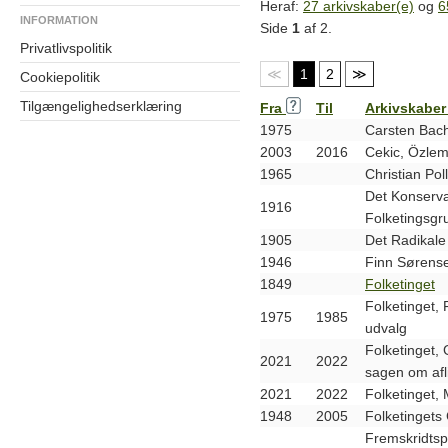
Heraf:
27 arkivskaber(e)
og
6
INFORMATION
Side
1
af 2.
Privatlivspolitik
≪
1
2
≫
Cookiepolitik
Tilgængelighedserklæring
Fra
Til
Arkivskaber
1975
Carsten Bac
2003
2016
Cekic, Özle
1965
Christian Po
Det Konserva
1916
Folketingsg
1905
Det Radikale
1946
Finn Sørens
1849
Folketinget
Folketinget, 
1975
1985
udvalg
Folketinget
2021
2022
sagen om afl
2021
2022
Folketinget,
1948
2005
Folketingets
Fremskridtsp