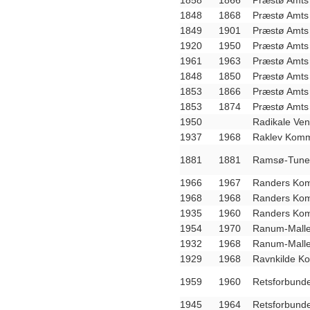
1858
1866
Præstø Amts 
1848
1868
Præstø Amts 
1849
1901
Præstø Amts 
1920
1950
Præstø Amts 
1961
1963
Præstø Amts 
1848
1850
Præstø Amts 
1853
1866
Præstø Amts 
1853
1874
Præstø Amts 
1950
Radikale Vens
1937
1968
Raklev Komm
1881
1881
Ramsø-Tune
1966
1967
Randers Kom
1968
1968
Randers Kom
1935
1960
Randers Kom
1954
1970
Ranum-Malle
1932
1968
Ranum-Malle
1929
1968
Ravnkilde K
1959
1960
Retsforbunde
1945
1964
Retsforbunde