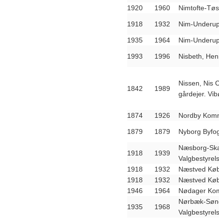
1920
1960
Nimtofte-Tø
1918
1932
Nim-Underup
1935
1964
Nim-Underup
1993
1996
Nisbeth, Hen
Nissen, Nis 
1842
1989
gårdejer. Vi
1874
1926
Nordby Kom
1879
1879
Nyborg Byfo
Næsborg-Ska
1918
1939
Valgbestyrel
1918
1932
Næstved Kø
1918
1932
Næstved Kø
1946
1964
Nødager Kom
Nørbæk-Søn
1935
1968
Valgbestyrel