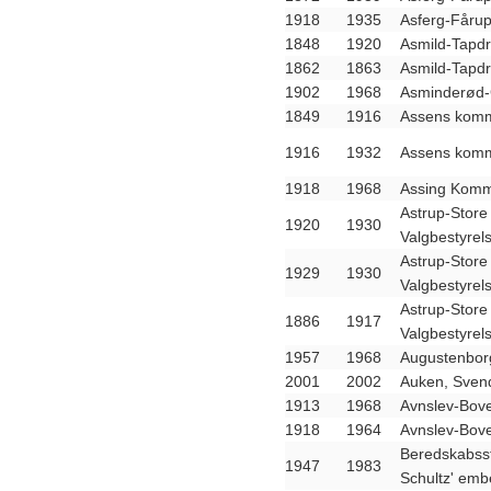
1918
1935
Asferg-Fåru
1848
1920
Asmild-Tapd
1862
1863
Asmild-Tapd
1902
1968
Asminderød
1849
1916
Assens komm
1916
1932
Assens komm
1918
1968
Assing Komm
Astrup-Stor
1920
1930
Valgbestyrel
Astrup-Stor
1929
1930
Valgbestyrel
Astrup-Stor
1886
1917
Valgbestyrel
1957
1968
Augustenbor
2001
2002
Auken, Svend,
1913
1968
Avnslev-Bov
1918
1964
Avnslev-Bov
Beredskabssty
1947
1983
Schultz' emb