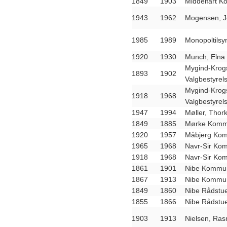
1849
1903
Middelfart K
1943
1962
Mogensen, Je
1985
1989
Monopoltilsyn
1920
1930
Munch, Elna 
Mygind-Krog
1893
1902
Valgbestyrel
Mygind-Krog
1918
1968
Valgbestyrel
1947
1994
Møller, Thork
1849
1885
Mørke Kommu
1920
1957
Måbjerg Kom
1965
1968
Navr-Sir Ko
1918
1968
Navr-Sir Ko
1861
1901
Nibe Kommun
1867
1913
Nibe Kommun
1849
1860
Nibe Rådstue
1855
1866
Nibe Rådstue
1903
1913
Nielsen, Ra