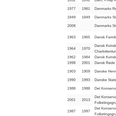
1852
1892
Dam, Philip 
1977
1981
Danmarks R
1849
1849
Danmarks Sta
2008
Danmarks Sta
1963
1965
Dansk Famil
Dansk Kvind
1964
1970
Charlottenlu
1962
1984
Dansk Kvind
1998
2001
Dansk Røde 
1903
1909
Danske Henr
1990
1993
Danske Stats
1988
1988
Det Konserva
Det Konserva
2001
2013
Folketingsg
Det Konserva
1987
1997
Folketingsg