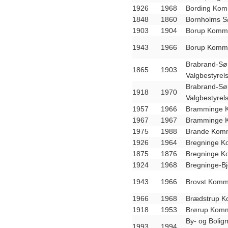
1926
1968
Bording Kom
1848
1860
Bornholms S
1903
1904
Borup Kommu
1943
1966
Borup Kommu
Brabrand-Sø
1865
1903
Valgbestyrel
Brabrand-Sø
1918
1970
Valgbestyrel
1957
1966
Bramminge K
1967
1967
Bramminge K
1975
1988
Brande Komm
1926
1964
Bregninge K
1875
1876
Bregninge K
1924
1968
Bregninge-B
1943
1966
Brovst Komm
1966
1968
Brædstrup K
1918
1953
Brørup Komm
By- og Boligm
1993
1994