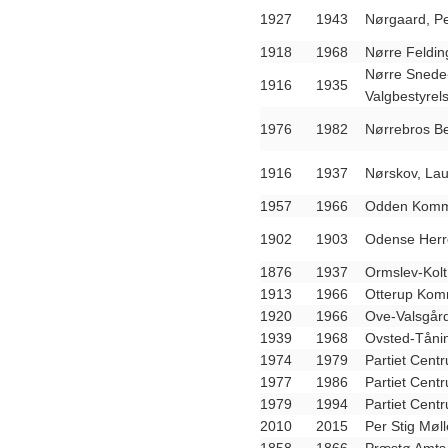
1927
1943
Nørgaard, P
1918
1968
Nørre Feldi
Nørre Snede
1916
1935
Valgbestyrel
1976
1982
Nørrebros B
1916
1937
Nørskov, Laus
1957
1966
Odden Kommu
1902
1903
Odense Herr
1876
1937
Ormslev-Kol
1913
1966
Otterup Kom
1920
1966
Ove-Valsgår
1939
1968
Ovsted-Tåni
1974
1979
Partiet Cen
1977
1986
Partiet Cen
1979
1994
Partiet Cen
2010
2015
Per Stig Møll