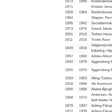
1973
1994
Kristendemok
1971
Kristian Jen
1928
1964
Retsforbunde
1984
Skipper, Per
1895
1962
Socialdemokr
1973
1975
Svend Jakob
2001
2015
Torben Hans
2011
2015
Troels Ravn.
Valgbestyrels
1849
1916
folketing i H
1957
1960
Adslev-Mesi
1942
1970
Aggersborg 
1920
1970
Aggersborg 
1929
1953
Alling-Tulst
1918
1966
Als Kommune
1900
1906
Alsted-Bjerg
Andersen, Ni
1968
1972
født Møller N
1879
1897
Asferg-Fåru
1872
1939
Asferg-Fåru