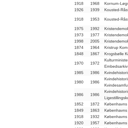
1918
1968
Kornum-Løgs
1926
1939
Kousted-Rås
1918
1953
Kousted-Rås
1975
1992
Kristendemo
1973
1977
Kristendemo
1998
2005
Kristendemo
1874
1964
Kristrup Kom
1848
1867
Krogsbølle 
Kulturministe
1970
1972
Embedsarkiv
1985
1986
Kvindehistor
Kvindehistor
1980
1986
Kvindesamfu
Kvindehistor
1986
1986
Ligestillings
1852
1872
Københavns A
1849
1863
Københavns 
1918
1932
Københavns 
1920
1957
Københavns 