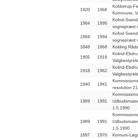
Kobberup-Fe
1920
1968
Kommune, Va
Kofod-Svends
1984
1995
sognepræst 
Kofod-Svends
1984
1994
sognepræst 
1848
1868
Kolding Råds
Kolind-Ebdr
1905
1919
Valgbestyrel
Kolind-Ebdr
1918
1962
Valgbestyrel
Kommissionsd
1940
1941
resolution 2
Kommissions
1989
1991
Udbudsmateri
1.5.1990
Kommissions
1989
1991
Udbudsmateri
1.5.1990
1897
1970
Kornum-Løgs