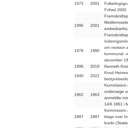
1973
2001
Folketingsgr
Frihed 2000
Fremskridtsp
Medlemssekr
1995
2001
embedsarkiv,
Fremskridtsp
Indenrigsmini
om revision a
1978
1980
kommunal- og
december 1
1996
2019
Kenneth Kris
Knud Heinese
1940
2022
bestyrelsesf
Kommission a
undersøge og
1862
1863
anmeldte mis
14/6 1861 i 
Kommission a
1887
1887
klage over fo
kreds (Skæls