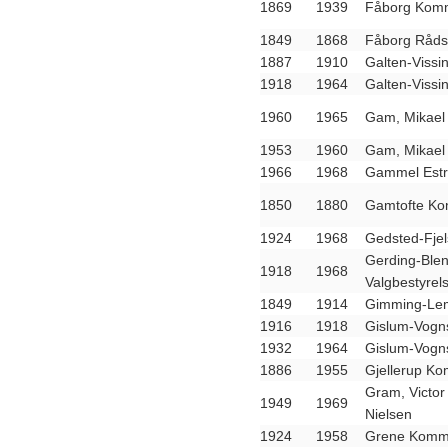
1869
1939
Fåborg Komm
1849
1868
Fåborg Råds
1887
1910
Galten-Vissi
1918
1964
Galten-Vissi
1960
1965
Gam, Mikael
1953
1960
Gam, Mikael
1966
1968
Gammel Estr
1850
1880
Gamtofte Ko
1924
1968
Gedsted-Fje
Gerding-Ble
1918
1968
Valgbestyrel
1849
1914
Gimming-Lem
1916
1918
Gislum-Vogn
1932
1964
Gislum-Vogn
1886
1955
Gjellerup Ko
Gram, Victor 
1949
1969
Nielsen
1924
1958
Grene Kommu