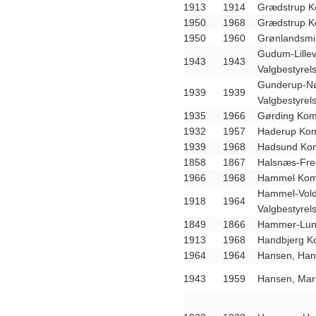
1913
1914
Grædstrup K
1950
1968
Grædstrup K
1950
1960
Grønlandsmin
Gudum-Lille
1943
1943
Valgbestyrel
Gunderup-N
1939
1939
Valgbestyrel
1935
1966
Gørding Kom
1932
1957
Haderup Kom
1939
1968
Hadsund Kom
1858
1867
Halsnæs-Fred
1966
1968
Hammel Komm
Hammel-Vol
1918
1964
Valgbestyrel
1849
1866
Hammer-Lu
1913
1968
Handbjerg K
1964
1964
Hansen, Ha
1943
1959
Hansen, Mar