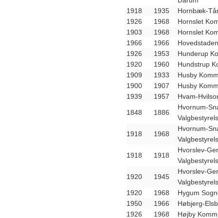
Darum
1918
1935
Hornbæk-Tån
1926
1968
Hornslet Ko
1903
1968
Hornslet Ko
1966
1966
Hovedstaden
1926
1953
Hunderup Ko
1920
1960
Hundstrup K
1909
1933
Husby Kommu
1900
1907
Husby Kommu
1939
1957
Hvam-Hvilso
Hvornum-S
1848
1886
Valgbestyrel
Hvornum-S
1918
1968
Valgbestyrel
Hvorslev-Ge
1918
1918
Valgbestyrel
Hvorslev-Ge
1920
1945
Valgbestyrel
1920
1968
Hygum Sogne
1950
1966
Høbjerg-Els
1926
1968
Højby Kommu