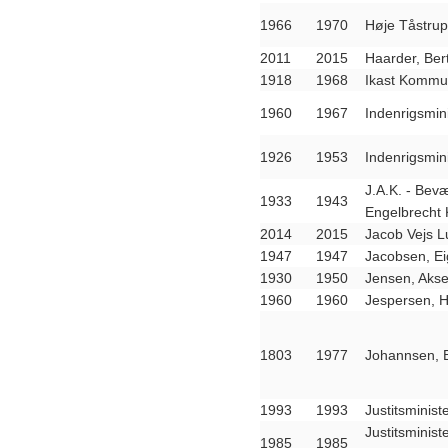
1966
1970
Høje Tåstru
2011
2015
Haarder, Ber
1918
1968
Ikast Kommun
1960
1967
Indenrigsmini
1926
1953
Indenrigsmin
J.A.K. - Bev
1933
1943
Engelbrecht K
2014
2015
Jacob Vejs 
1947
1947
Jacobsen, Ei
1930
1950
Jensen, Akse
1960
1960
Jespersen, 
1803
1977
Johannsen, B
1993
1993
Justitsministe
Justitsminis
1985
1985