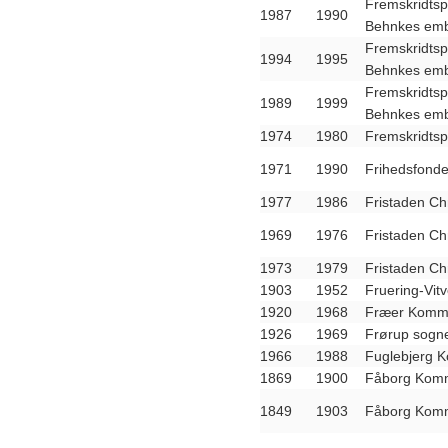
Fremskridtsp
1987
1990
Behnkes emb
Fremskridtsp
1994
1995
Behnkes emb
Fremskridtsp
1989
1999
Behnkes emb
1974
1980
Fremskridtspa
1971
1990
Frihedsfond
1977
1986
Fristaden Ch
1969
1976
Fristaden Chr
1973
1979
Fristaden Ch
1903
1952
Fruering-Vit
1920
1968
Fræer Kommu
1926
1969
Frørup sogn
1966
1988
Fuglebjerg
1869
1900
Fåborg Komm
1849
1903
Fåborg Komm