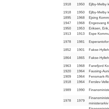
1918
1950
Ejlby-Melby 
1918
1950
Ejlby-Melby 
1895
1968
Ejsing Komm
1947
1968
Engesvang K
1950
1953
Eriksen, Erik,
1913
1913
Espe Kommun
1978
1981
Esperantofo
1852
1901
Fakse-Hylle
1864
1865
Fakse-Hylle
1963
1968
Fanefjord 
1920
1964
Fausing-Aun
1909
1964
Fensmark-R
1918
1964
Ferslev-Vel
1989
1990
Finansministe
Finansminist
1978
1979
ministerarkiv
Finansminist